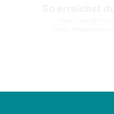
So erreichst 
Telefon:
+43 681 106 2
E-Mail:
office@optimumtr